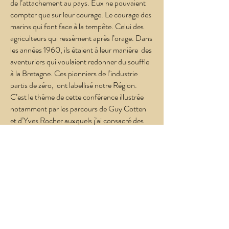
de l’attachement au pays. Eux ne pouvaient
compter que sur leur courage. Le courage des
marins qui font face à la tempête. Celui des
agriculteurs qui ressèment après l’orage. Dans
les années 1960, ils étaient à leur manière des
aventuriers qui voulaient redonner du souffle
à la Bretagne. Ces pionniers de l’industrie
partis de zéro, ont labellisé notre Région.
C’est le thème de cette conférence illustrée
notamment par les parcours de Guy Cotten
et d’Yves Rocher auxquels j’ai consacré des
biographies. "
Bretonnes affranchies de
l’entre-deux guerres
" « Bretonnes affranchies de l’entre-deux
guerres », est la conférence avec diaporama
que je propose. (je l’ai présentée à Montfort