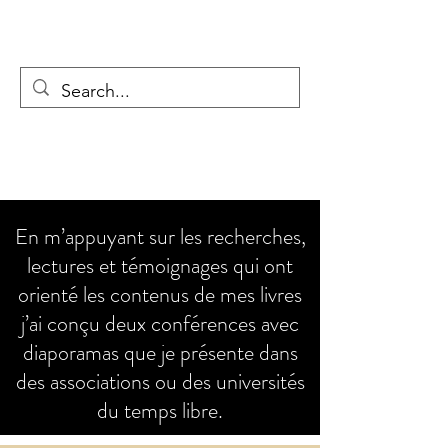
CLAUDE OLLIVIER
claude.ollivier35@orange.fr
06 82 53 82
44
En m’appuyant sur les recherches,
lectures et témoignages qui ont
orienté les contenus de mes livres
j’ai conçu deux conférences avec
diaporamas que je présente dans
des associations ou des universités
du temps libre.