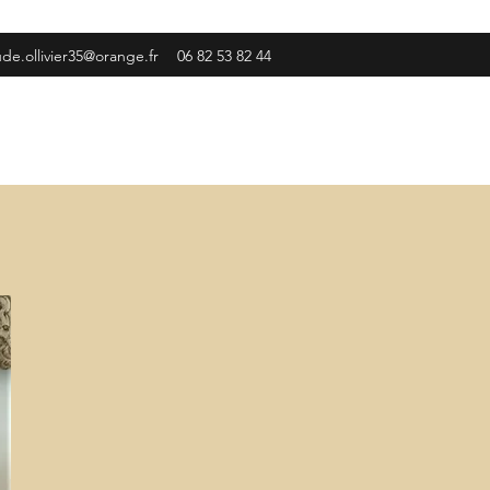
ude.ollivier35@orange.fr
06 82 53 82 44